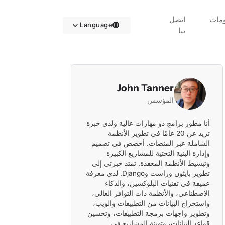
مات
اتصل
Language
بنا
John Tanner
المؤسس
أنا مطور برامج ذو مهارات عالية ولدي خبرة
تزيد عن 20 عامًا في تطوير الأنظمة
الشاملة عبر المنصات. أخصص في تصميم
وإدارة البنية التحتية للمشاريع الكبيرة
وتبسيط الأنظمة المعقدة. تمتد خبرتي إلى
تطوير بايثون وراست وDjango. لدي معرفة
عميقة في تقنيات البلوكشين، والذكاء
الاصطناعي، والأنظمة ذات التوافر العالي،
واستخراج البيانات من التطبيقات والويب،
وتطوير واجهات برمجة التطبيقات، وتحسين
قواعد البيانات، وتهيئة المشاريع في