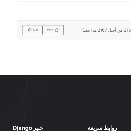
No
Yes
روابط سريعة
خبير Django