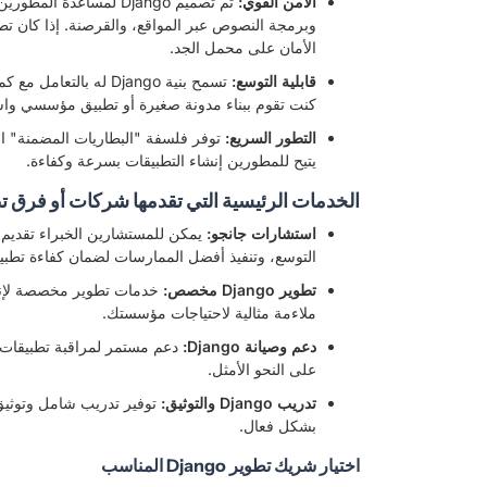
الأمن القوي:
الأمان على محمل الجد.
قابلية التوسع:
تسمح بنية Django له ب
كنت تقوم ببناء مدونة صغيرة أو تطبيق مؤسسي واسع النطاق، فإن Django
التطور السريع:
يتيح للمطورين إنشاء التطبيقات بسرعة وكفاءة.
الخدمات الرئيسية التي تقدمها شركات أو فرق تطوير o
استشارات جانجو:
يمكن للمستشارين الخبراء تقديم 
التوسع، وتنفيذ أفضل الممارسات لضمان كفاءة تطبيق
تطوير Django مخصص:
خدمات تطوير مخصصة لإنش
ملاءمة مثالية لاحتياجات مؤسستك.
دعم وصيانة Django:
على النحو الأمثل.
تدريب Django والتوثيق:
بشكل فعال.
اختيار شريك تطوير Django المناسب