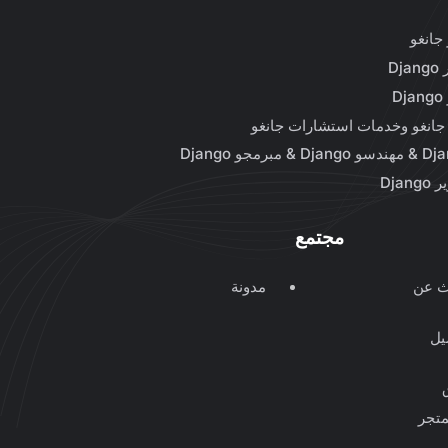
جانغو
Dj
D
جانغو وخدمات استشارات جانغو
Dja
مجتمع
ث عن
مدونة
يل
متجر