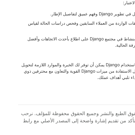
ميق لتفاصيل الإطار.
قات الواردة من العملاء السابقين وفحص دراسات الحالة لقياس
غالبًا ما تظل الفرق المشاركة بنشاط في مجتمع Django على اطلاع بأحدث الاتجاهات وأفضل
 الحالية.
إن الشراكة مع فريق متخصص في الاستشارات والتطوير باستخدام Django يمكن أن توفر لك الخبرة والموارد اللازمة لتحويل
أفكارك الخاصة بتطبيقات الويب إلى واقع ملموس. من خلال الاستفادة من ميزات Django القوية والتعاون مع محترفين ذوي
داء تلبي أهداف عملك.
وق الطبع والنشر وجميع الحقوق محفوظة للمؤلف. نرحب
تأكد من تقديم إشارة واضحة إلى المصدر الأصلي مع رابط