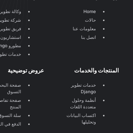
Home
وكالة تطوير 
حالات
شركة تطوير ango
معلومات عنا
فريق تطوير jango
اتصل بنا
استشاريون 
مطورو Django & مهندسو Django & مبرمجو Django
خدمات تطوير ngo
المنتجات والخدمات
عروض توضيحية
خدمات تطوير
صفحة البح
Django
التسوق
أنظمة وحلول
صفحة تفاص
متعددة اللغات
المنتج
اكتساب البيانات
سلة التسوق
وتحليلها
الدفع في ال