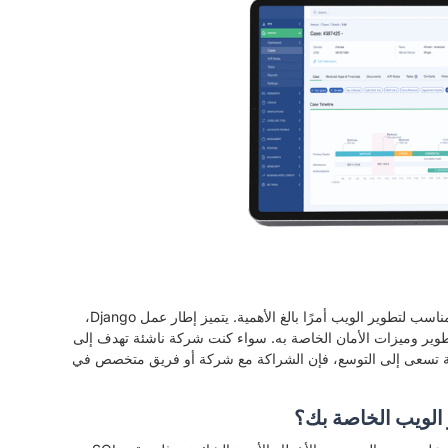
في عالم اليوم الرقمي السريع الخطى، يعد اختيار الإطار المناسب لتطوير الويب أمرًا بالغ الأهمية. يتميز إطار عمل Django،
ته وقابليته للتطوير وميزات الأمان الخاصة به. سواء كنت شركة ناشئة تهدف إلى
حد أدنى (MVP) أو مؤسسة راسخة تسعى إلى التوسع، فإن الشراكة مع شركة أو فريق متخصص في