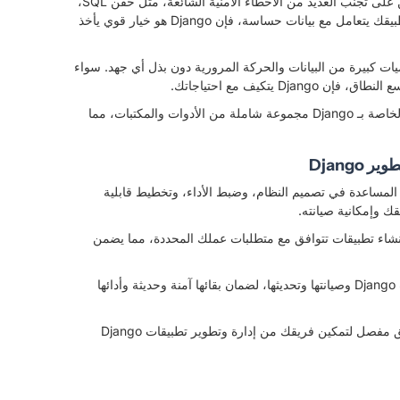
تم تصميم Django لمساعدة المطورين على تجنب العديد من الأخطاء الأمنية الشائعة، مثل حقن SQL،
وبرمجة النصوص عبر المواقع، والقرصنة. إذا كان تطبيقك يتعامل مع بيانات حساسة، فإن Django هو خيار قوي يأخذ
التعامل مع كميات كبيرة من البيانات والحركة المرورية دون بذل أي جهد. سواء
 يتكيف مع احتياجاتك.
توفر فلسفة "البطاريات المضمنة" الخاصة بـ Django مجموعة شاملة من الأدوات والمكتبات، مما
Djang
المساعدة في تصميم النظام، وضبط الأداء، وتخطيط قابلية
ك وإمكانية صيانته.
اء تطبيقات تتوافق مع متطلبات عملك المحددة، مما يضمن
دعم مستمر لمراقبة تطبيقات Django وصيانتها وتحديثها، لضمان بقائها آمنة وحديثة وأدائها
توفير تدريب شامل وتوثيق مفصل لتمكين فريقك من إدارة وتطوير تطبيقات Django