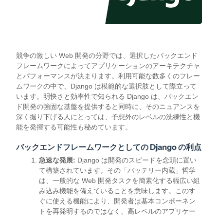
競争の激しい Web 開発の分野では、選択したバックエンド
フレームワークによってアプリケーションのアーキテクチャ
とパフォーマンスが決まります。利用可能な数多くのフレー
ムワークの中で、Django は模範的な選択肢として際立って
います。明快さと効率性で知られる Django は、バックエン
ド開発の強固な基盤を提供すると同時に、そのニュアンスを
深く掘り下げる人にとっては、予想外のレベルの洗練性と機
能を発揮する可能性も秘めています。
バックエンドフレームワークとしての Django の利点
急速な発展:
Django は開発のスピードを念頭に置い
て構築されています。その「バッテリー内蔵」哲学
は、一般的な Web 開発タスクを簡素化する幅広い組
み込み機能を備えていることを意味します。このす
ぐに使える機能により、開発者は基本コンポーネン
トを再発明するのではなく、高レベルのアプリケー