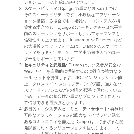
ション コードの作成に集中できます。
スケーラビリティ:
Django の重要な強みの 1 つは、
そのスケーラビリティです。小規模なアプリケーシ
ョンを構築する場合でも、複雑なエコシステムを構
築する場合でも、Django のアーキテクチャは水平方
向のスケーリングをサポートし、パフォーマンスと
信頼性を向上させます。Instagram や Pinterest など
の大規模プラットフォームは、Django のスケーラビ
リティをうまく活用して、世界中の何億人ものユー
ザーをサポートしています。
セキュリティと安定性:
Django は、開発者が安全な
Web サイトを自動的に構築するのに役立つ強力なツ
ール セットを提供します。SQL インジェクション防
止、クロスサイト スクリプティング保護、強力なパ
スワード ハッシュなどの機能が標準で備わっている
ため、データの整合性が重要なプロジェクトにとっ
て信頼できる選択肢となります。
多目的エコシステムとコミュニティサポート:
再利用
可能なアプリケーションの膨大なライブラリと活気
あるコミュニティを備えた Django は、さまざまな開
発課題に対するソリューションを提供します。コミ