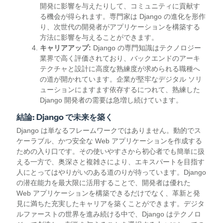
開発に影響を与えたりして、コミュニティに貢献す
る機会が得られます。専門家は Django の進化を形作
り、次世代の開発者がアプリケーションを構築する
方法に影響を与えることができます。
キャリアアップ:
Django の専門知識はテクノロジー
業界で高く評価されており、バックエンドのアーキ
テクチャと設計に高度な熟練度が求められる職種へ
の道が開かれています。企業が堅牢なデジタル ソリ
ューションにますます依存するにつれて、熟練した
Django 開発者の需要は急増し続けています。
結論: Django で未来を築く
Django は単なるフレームワークではありません。動的でス
ケーラブル、かつ安全な Web アプリケーションを作成する
ための入り口です。その使いやすさから初心者でも簡単に扱
える一方で、奥深さと複雑さにより、エキスパートを目指す
人にとってはやりがいのある道のりが待っています。Django
の潜在能力を最大限に活用することで、開発者は優れた
Web アプリケーションを構築できるだけでなく、革新と発
見に満ちた充実したキャリアを築くことができます。デジタ
ルファーストの世界を進み続ける中で、Django はテクノロ