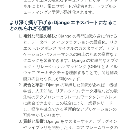
ュニティ主導の広範なドキュメントとサポート チャ
ネルにより、常にサポートが提供され、トラブルシ
ューティングと学習が迅速化されます。
より深く掘り下げる: Django エキスパートになるこ
との知られざる驚異
複雑な問題の解決:
Django の専門知識を身に付ける
と、データベース インタラクションの最適化、リク
エスト/レスポンス サイクルのカスタマイズ、アプリ
ケーション パフォーマンスの向上のための高度なテ
クニックを習得できます。Django の効率的なオブジ
ェクト リレーショナル マッピング (ORM) とミドル
ウェア アーキテクチャを理解することで、問題解決
能力の新たな次元が開かれます。
統合と革新:
Django の熟練した知識があれば、機械
学習、人工知能、リアルタイム データ処理などの最
先端のテクノロジーとフレームワークをシームレス
に統合できます。この統合により、業界をリード
し、標準を確立できる革新的なアプリケーションの
可能性が広がります。
貢献と影響:
Django をマスターすると、プラグイン
やライブラリを開発したり、コア フレームワークの