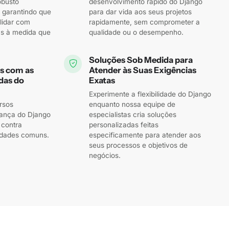
obusto
desenvolvimento rápido do Django
 garantindo que
para dar vida aos seus projetos
lidar com
rapidamente, sem comprometer a
s à medida que
qualidade ou o desempenho.
Soluções Sob Medida para
s com as
Atender às Suas Exigências
das do
Exatas
Experimente a flexibilidade do Django
rsos
enquanto nossa equipe de
rança do Django
especialistas cria soluções
 contra
personalizadas feitas
idades comuns.
especificamente para atender aos
seus processos e objetivos de
negócios.