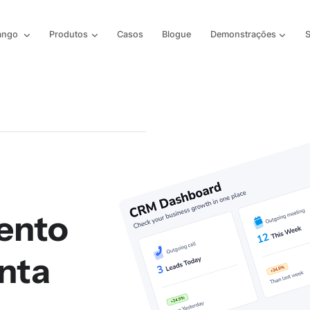
jango
Produtos
Casos
Blogue
Demonstrações
S
ento
nta