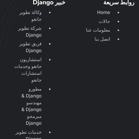
روابط سريعة
خبير Django
Home
وكالة تطوير
جانغو
حالات
شركة تطوير
معلومات عنا
Django
اتصل بنا
فريق تطوير
Django
استشاريون
جانغو وخدمات
استشارات
جانغو
مطورو
Django &
مهندسو
Django &
مبرمجو
Django
خدمات تطوير
Django