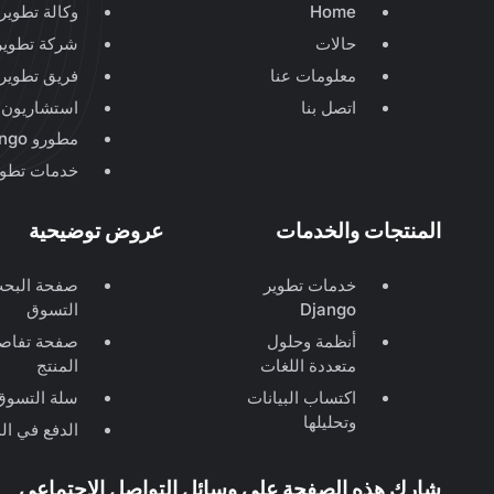
Home
وكالة تطوير 
حالات
شركة تطوير ango
معلومات عنا
فريق تطوير jango
اتصل بنا
استشاريون 
مطورو Django & مهندسو Django & مبرمجو Django
خدمات تطوير ngo
المنتجات والخدمات
عروض توضيحية
خدمات تطوير
صفحة البح
Django
التسوق
أنظمة وحلول
صفحة تفاص
متعددة اللغات
المنتج
اكتساب البيانات
سلة التسوق
وتحليلها
الدفع في ال
شارك هذه الصفحة على وسائل التواصل الاجتماعي