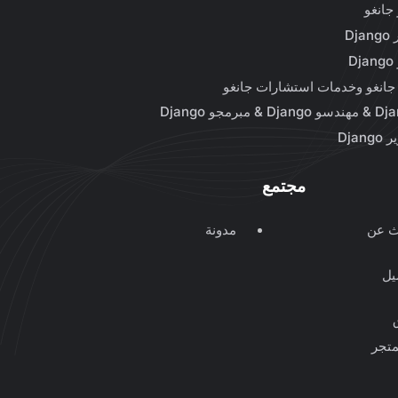
جانغو
Dj
D
جانغو وخدمات استشارات جانغو
Dja
مجتمع
ث عن
مدونة
يل
متجر