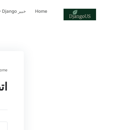
Home
خبير Django
ome
ات