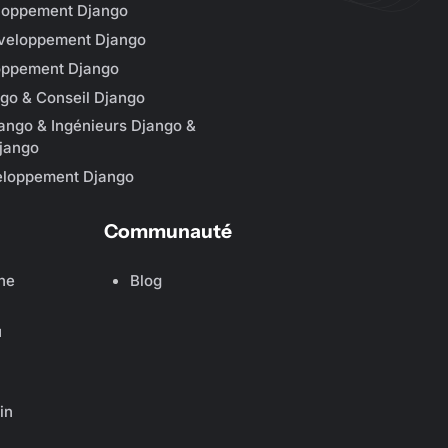
loppement Django
éveloppement Django
oppement Django
go & Conseil Django
ango & Ingénieurs Django &
jango
eloppement Django
Communauté
he
Blog
u
in