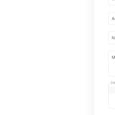
A
N
M
Dé