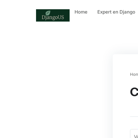
Home
Expert en Django
Ho
C
V