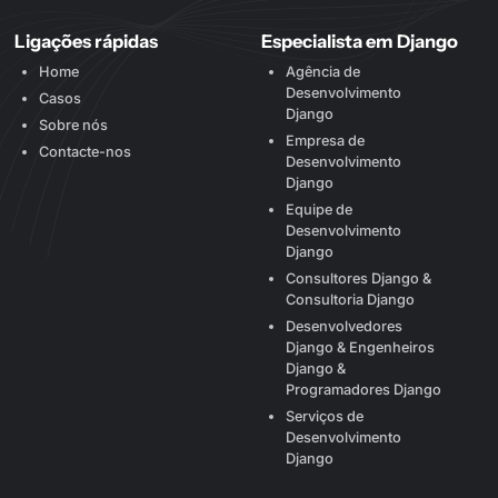
Ligações rápidas
Especialista em Django
Home
Agência de
Desenvolvimento
Casos
Django
Sobre nós
Empresa de
Contacte-nos
Desenvolvimento
Django
Equipe de
Desenvolvimento
Django
Consultores Django &
Consultoria Django
Desenvolvedores
Django & Engenheiros
Django &
Programadores Django
Serviços de
Desenvolvimento
Django