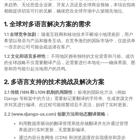
来趋势。无论您是企业家、开发人员还是全球商业领袖，本综合指南
都能提供切实可行的见解，确保您在全球市场中占据领先地位。
1. 全球对多语言解决方案的需求
1.1 全球竞争加剧：
随着互联网和移动技术不断缩小地理差距，用户
希望以母语与产品和服务互动。在竞争激烈的国际市场中，仅提供单
一语言的公司可能会疏远潜在客户。
1.2 文化和语言多样性：
不同地区拥有独特的文化背景和习俗。成功
的全球战略不仅需要翻译产品，还需要进行本地化——确保界面、图
形和符号能引起当地用户的共鸣。
2. 多语言支持的技术挑战及解决方案
2.1 传统 I18N 和 L10N 机制的局限性：
标准的国际化方法（例如
Django 等框架中的方法）需要标记要翻译的字符串、生成资源文件
并对其进行编译。此过程可能很繁琐且不灵活，妨碍了实时更新。
2.2 (www.django-us.com) 创新方法和动态翻译策略：
利用数据库驱动的翻译管理系统存储翻译并允许通过管理
界面进行实时更新，无需重新编译。
通过内容分发网络 (CDN) 和浏览器缓存实现缓存和异步