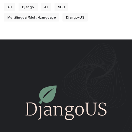
All
Django
AI
SEO
Multilingual/Multi-Language
Django-US